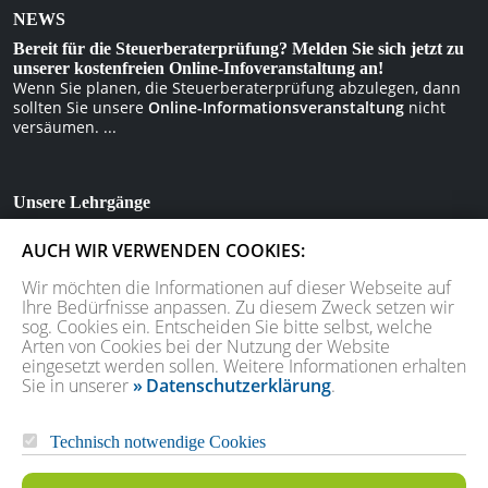
NEWS
Bereit für die Steuerberaterprüfung? Melden Sie sich jetzt zu
unserer kostenfreien Online-Infoveranstaltung an!
Wenn Sie planen, die Steuerberaterprüfung abzulegen, dann
sollten Sie unsere
Online-Informationsveranstaltung
nicht
versäumen. ...
Unsere Lehrgänge
Vorbereitung auf die Steuerberaterprüfung – vor Ort, online,
AUCH WIR VERWENDEN COOKIES:
als Fernlehrgang oder im Klausurenkurs.
Wir möchten die Informationen auf dieser Webseite auf
Ihre Bedürfnisse anpassen. Zu diesem Zweck setzen wir
Unser Partner
sog. Cookies ein. Entscheiden Sie bitte selbst, welche
» Juristisches Repetitorium hemmer
Arten von Cookies bei der Nutzung der Website
eingesetzt werden sollen. Weitere Informationen erhalten
Sie in unserer
Datenschutzerklärung
.
Seit 1992: Vorbereitung auf die Steuerberaterprüfung
Technisch notwendige Cookies