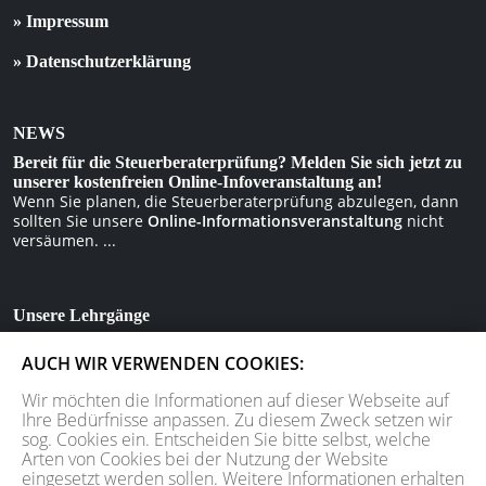
» Impressum
» Datenschutzerklärung
NEWS
Bereit für die Steuerberaterprüfung? Melden Sie sich jetzt zu
unserer kostenfreien Online-Infoveranstaltung an!
Wenn Sie planen, die Steuerberaterprüfung abzulegen, dann
sollten Sie unsere
Online-Informationsveranstaltung
nicht
versäumen. ...
Unsere Lehrgänge
Vorbereitung auf die Steuerberaterprüfung – vor Ort, online,
AUCH WIR VERWENDEN COOKIES:
als Fernlehrgang oder im Klausurenkurs.
Wir möchten die Informationen auf dieser Webseite auf
Ihre Bedürfnisse anpassen. Zu diesem Zweck setzen wir
Unser Partner
sog. Cookies ein. Entscheiden Sie bitte selbst, welche
» Juristisches Repetitorium hemmer
Arten von Cookies bei der Nutzung der Website
eingesetzt werden sollen. Weitere Informationen erhalten